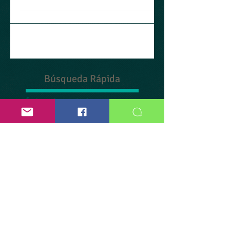
Tu blog en un clic
Con Wix Blog puedes hacer todo desde tu
dispositivo móvil: escribir entradas, administrar
comentarios y más. Luego de publicar,...
Búsqueda Rápida
Índice de Artículos.
Información
Para Autores.