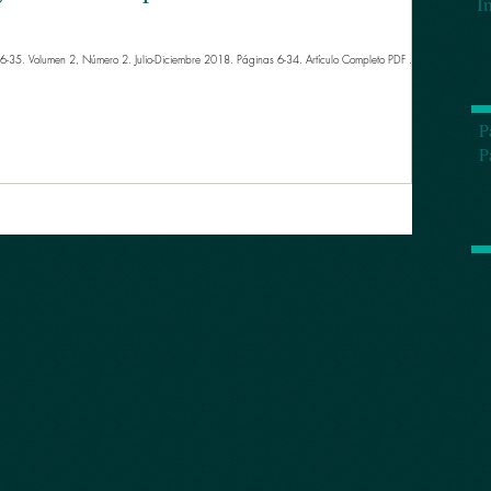
Í
-35. Volumen 2, Número 2. Julio-Diciembre 2018. Páginas 6-34. Artículo Completo PDF ​...
P
P