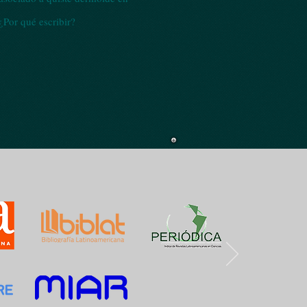
una adolescente de 13 años
¿Por qué escribir?