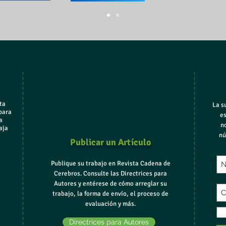
ta
La s
para
es
a
n
aja
nú
Publicar un Artículo
Publique su trabajo en Revista Cadena de
Cerebros. Consulte las Directrices para
Autores y entérese de cómo arreglar su
trabajo, la forma de envío, el proceso de
evaluación y más.
Directrices para Autores