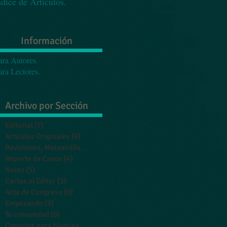
ndice de Artículos.
Información
ara Autores.
ara Lectores.
Archivo por Sección
Editorial
(7)
7 entradas
Artículos Originales
(9)
9 entradas
Revisiones, Metaanálisis y Ensayos
(5)
5 entradas
Reporte de Casos
(4)
4 entradas
Notas
(5)
5 entradas
Cartas al Editor
(3)
3 entradas
Acta de Congreso
(0)
0 entradas
Empezando
(3)
3 entradas
Tu comunidad
(0)
0 entradas
Consejos para bloguear
(0)
0 entradas