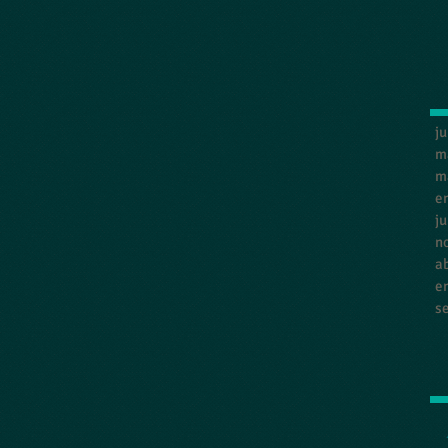
ju
m
m
e
ju
n
ab
e
s