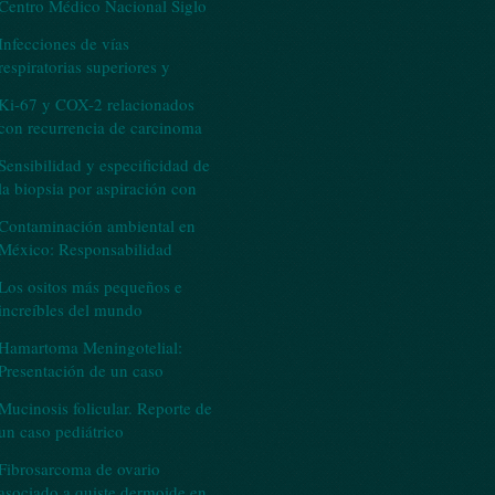
Centro Médico Nacional Siglo
XXI del Instituto Mexicano del
Infecciones de vías
Seguro Socia
respiratorias superiores y
estado nutricional en población
Ki-67 y COX-2 relacionados
pediátrica de la comu
con recurrencia de carcinoma
basocelular. Estudio de casos y
Sensibilidad y especificidad de
controles
la biopsia por aspiración con
aguja fina en osteosarcoma
Contaminación ambiental en
aplicado a
México: Responsabilidad
política y social
Los ositos más pequeños e
increíbles del mundo
Hamartoma Meningotelial:
Presentación de un caso
Mucinosis folicular. Reporte de
un caso pediátrico
Fibrosarcoma de ovario
asociado a quiste dermoide en