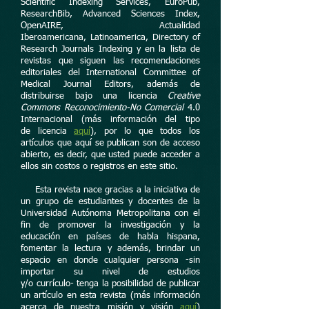
Scientific Indexing Services, EuroPub,
ResearchBib, Advanced Sciences Index,
OpenAIRE, Actualidad
Iberoamericana, Latinoamerica, Directory of
Research Journals Indexing y en la lista de
revistas que siguen las recomendaciones
editoriales del International Committee of
Medical Journal Editors, además de
distribuirse bajo una licencia
Creative
Commons Reconocimiento-No Comercial
4.0
Internacional (más información del tipo
de licencia
aquí
), por lo que todos los
artículos que aquí se publican son de acceso
abierto, es decir, que usted puede acceder a
ellos sin costos o registros en este sitio.
Esta revista nace gracias a la iniciativa de
un grupo de estudiantes y docentes de la
Universidad Autónoma Metropolitana con el
fin de promover la investigación y la
educación en países de habla hispana,
fomentar la lectura y además, brindar un
espacio en donde cualquier persona -sin
importar su nivel de estudios
y/o currículo- tenga la posibilidad de publicar
un artículo en esta revista (más información
acerca de nuestra misión y visión
aquí
)