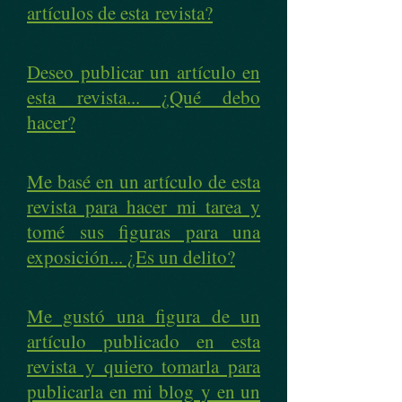
artículos de esta revista?
Deseo publicar un artículo en
esta revista... ¿Qué debo
hacer?
Me basé en un artículo de esta
revista para hacer mi tarea y
tomé sus figuras para una
exposición... ¿Es un delito?
Me gustó una figura de un
artículo publicado en esta
revista y quiero tomarla para
publicarla en mi blog y en un