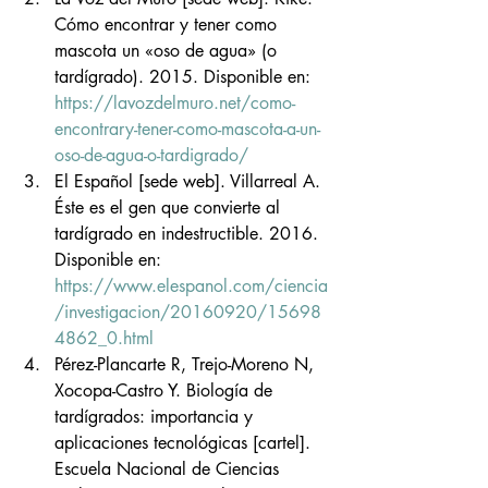
Cómo encontrar y tener como 
mascota un «oso de agua» (o 
tardígrado). 2015. Disponible en: 
https://lavozdelmuro.net/como-
encontrary-tener-como-mascota-a-un-
oso-de-agua-o-tardigrado/
El Español [sede web]. Villarreal A. 
Éste es el gen que convierte al 
tardígrado en indestructible. 2016. 
Disponible en: 
https://www.elespanol.com/ciencia
/investigacion/20160920/15698
4862_0.html
Pérez-Plancarte R, Trejo-Moreno N, 
Xocopa-Castro Y. Biología de 
tardígrados: importancia y 
aplicaciones tecnológicas [cartel]. 
Escuela Nacional de Ciencias 