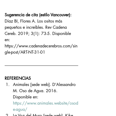
Sugerencia de cita (estilo Vancouver):
Díaz BI, Flores A. Los ositos más 
pequeños e increíbles. Rev Cadena 
Cereb. 2019; 3(1): 73-5. Disponible 
en: 
https://www.cadenadecerebros.com/sin
gle-post/ART-NT-31-01
REFERENCIAS
Animales [sede web]. D’Alessandro 
M. Oso de Agua. 2016. 
Disponible en: 
https://www.animales.website/osod
e-agua/
La Voz del Muro [sede web]. Kike. 