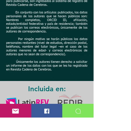
para publicarse, son ingresados al sistema de registro de
Revista Cadena de Cerebros.
En conjunto con los artículos publicados, los datos
personales de los autores que se hacen públicos son:
Nombres completos, ORCID ID, afiliación,
estado/entidad federativa y país de residencia; también
se publican los correos electrónicos, únicamente de los
autores de correspondencia.
Por ningún motivo se harán públicos los datos
personales restantes (nivel de estudios, dirección postal,
teléfonos, nombre del tutor legal –en el caso de los
autores menores de edad- y correos electrónicos de
autores que no sean de correspondencia).
Únicamente los autores tienen derecho a solicitar
un informe de los datos con los que se les ha registrado
en Revista Cadena de Cerebros.
Incluida en: