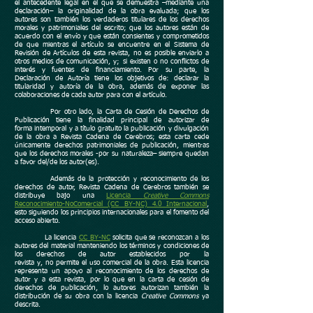
el antecedente legal en el que se demuestra –mediante una
declaración– la originalidad de la obra evaluada; que los
autores son también los verdaderos titulares de los derechos
morales y patrimoniales del escrito; que los autores están de
acuerdo con el envío y que están consientes y comprometidos
de que mientras el artículo se encuentre en el Sistema de
Revisión de Artículos de esta revista, no es posible enviarlo a
otros medios de comunicación, y; si existen o no conflictos de
interés y fuentes de financiamiento. Por su parte, la
Declaración de Autoría tiene los objetivos de: declarar la
titularidad y autoría de la obra, además de exponer las
colaboraciones de cada autor para con el artículo.
Por otro lado, la Carta de Cesión de Derechos de
Publicación tiene la finalidad principal de autorizar de
forma intemporal y a título gratuito la publicación y divulgación
de la obra a Revista Cadena de Cerebros; esta carta cede
únicamente derechos patrimoniales de publicación, mientras
que los derechos morales -por su naturaleza– siempre quedan
a favor del/de los autor(es).
Además de la protección y reconocimiento de los
derechos de autor
, Revista Cadena de Cerebros también se
distribuye bajo una
Licencia
Creative Commons
Reconocimiento-NoComercial (CC BY-NC) 4.0 Internacional
,
esto siguiendo los principios internacionales para el fomento del
acceso abierto.
La licencia
CC BY-NC
solicita que se reconozcan a los
autores del material manteniendo los términos y condiciones de
los derechos de autor establecidos por la
revista y, no permite el uso comercial de la obra. Esta licencia
representa un apoyo al reconocimiento de los derechos de
autor y a esta revista, por lo que en la carta de cesión de
derechos de publicación, lo autores autorizan también la
distribución de su obra con la licencia
Creative Commons
ya
descrita.