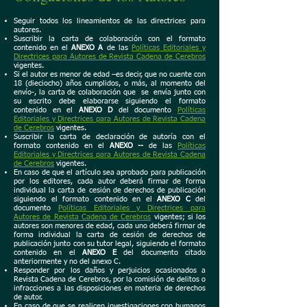
Seguir todos los lineamientos de las directrices para
autores.
Suscribir la carta de colaboración con el formato
contenido en el
ANEXO A
de las
Políticas Editoriales y
Directrices para Autores de Revista Cadena de Cerebros
vigentes
.
Si el autor es menor de edad –es decir, que no cuente con
18 (dieciocho) años cumplidos, o más, al momento del
envío-, la carta de colaboración que se envía junto con
su escrito debe elaborarse siguiendo el formato
contenido en el
ANEXO D
del documento
Políticas
Editoriales y Directrices para Autores de Revista Cadena
de Cerebros
vigentes.
Suscribir la carta de declaración de autoría con el
formato contenido en el
ANEXO --
de las
Políticas
Editoriales y Directrices para Autores de Revista Cadena
de Cerebros
vigentes
.
En caso de que el artículo sea aprobado para publicación
por los editores, cada autor deberá firmar de forma
individual la carta de cesión de derechos de publicación
siguiendo el formato contenido en el
ANEXO C
del
documento
Políticas Editoriales y Directrices para
Autores de Revista Cadena de Cerebros
vigentes; si los
autores son menores de edad, cada uno deberá firmar de
forma individual la carta de cesión de derechos de
publicación junto con su tutor legal, siguiendo el formato
contenido en el
ANEXO E
del documento citado
anteriormente y no del anexo C.
Responder por los daños y perjuicios ocasionados a
Revista Cadena de Cerebros, por la comisión de delitos o
infracciones a las disposiciones en materia de derechos
de autor.
En caso de que se realicen investigaciones con humanos