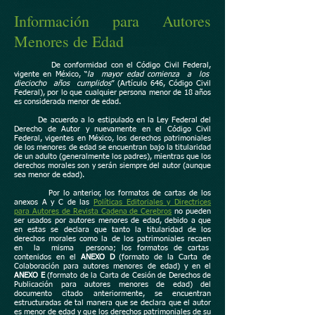
Información para Autores
Menores de Edad
De conformidad con el Código Civil Federal,
vigente en México, “
la mayor edad comienza a los
dieciocho años cumplidos
” (Artículo 646, Código Civil
Federal), por lo que cualquier
persona menor de 18 años
es considerada menor de edad.
De acuerdo a lo estipulado en la Ley Federal del
Derecho de Autor y nuevamente en el Código Civil
Federal, vigentes en México, los derechos patrimoniales
de los menores de edad se encuentran bajo la titularidad
de un adulto (generalmente los padres), mientras que los
derechos morales son y serán siempre del autor (aunque
sea menor de edad).
Por lo anterior, los formatos de cartas de los
anexos A y C de las
Políticas Editoriales y Directrices
para Autores de Revista Cadena de Cerebros
no pueden
ser usados por autores menores de edad, debido a que
en estas se declara que tanto la titularidad de los
derechos morales como la de los patrimoniales recaen
en la misma persona; los formatos de cartas
contenidos en el
ANEXO D
(formato de la Carta de
Colaboración para autores menores de edad) y en el
ANEXO E
(formato de la Carta de Cesión de Derechos de
Publicación para autores menores de edad) del
documento citado anteriormente, se encuentran
estructuradas de tal manera que se declara que el autor
es menor de edad y que los derechos patrimoniales de su