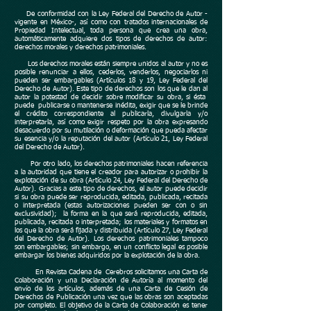
De conformidad con la Ley Federal del Derecho de Autor -
vigente en México-, así como con tratados internacionales de
Propiedad Intelectual, toda persona que crea una obra,
automáticamente adquiere dos tipos de derechos de autor:
derechos morales y derechos patrimoniales.
Los derechos morales están siempre unidos al autor y no es
posible renunciar a ellos, cederlos, venderlos, negociarlos ni
pueden ser embargables (Artículos 18 y 19, Ley Federal del
Derecho de Autor).
Este tipo de derechos son los que le dan al
autor la potestad de decidir sobre modificar su obra, si ésta
puede publicarse o mantenerse inédita, exigir que se le brinde
el crédito correspondiente al publicarla, divulgarla y/o
interpretarla, así como exigir respeto por la obra expresando
desacuerdo por su mutilación o deformación que pueda afectar
su esencia y/o la reputación del autor (Artículo 21, Ley Federal
del Derecho de Autor).
Por otro lado, los derechos patrimoniales hacen referencia
a la autoridad que tiene el creador para autorizar o prohibir la
explotación de su obra (Artículo 24, Ley Federal del Derecho de
Autor). Gracias a este tipo de derechos, el autor puede decidir
si su obra puede ser reproducida, editada, publicada, recitada
o interpretada (estas autorizaciones pueden ser con o sin
exclusividad); la forma en la que será reproducida, editada,
publicada, recitada o interpretada; los materiales y formatos en
los que la obra será fijada y distribuida (Artículo 27, Ley Federal
del Derecho de Autor). Los derechos patrimoniales tampoco
son embargables; sin embargo, en un conflicto legal es posible
embargar los bienes adquiridos por la explotación de la obra.
En Revista Cadena de Cerebros solicitamos una Carta de
Colaboración y una Declaración de Autoría al momento del
envío de los artículos, además de una Carta de Cesión de
Derechos de Publicación una vez que las obras son aceptadas
por completo. El objetivo de la Carta de Colaboración es tener