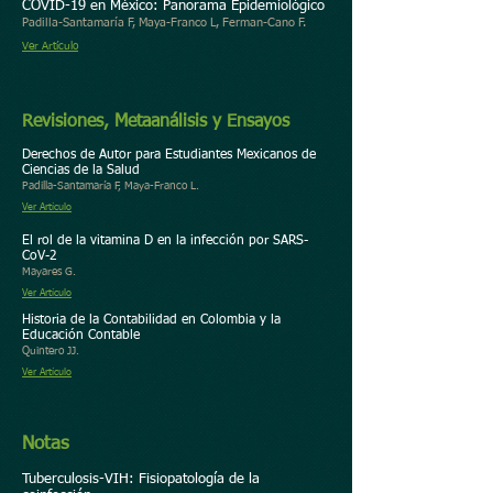
COVID-19 en México: Panorama Epidemiológico
Padilla-Santamaría F, Maya-Franco L, Ferman-Cano F.
Ver Artículo
Revisiones, Metaanálisis y Ensayos
Derechos de Autor para Estudiantes Mexicanos de
Ciencias de la Salud
Padilla-Santamaría F, Maya-Franco L.
Ver Artículo
El rol de la vitamina D en la infección por SARS-
CoV-2
Mayares G.
Ver Artículo
Historia de la Contabilidad en Colombia y la
Educación Contable
Quintero JJ.
Ver Artículo
Notas
Tuberculosis-VIH: Fisiopatología de la