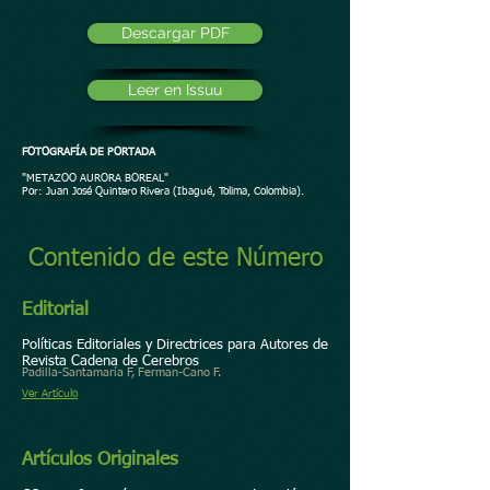
Descargar PDF
Leer en Issuu
FOTOGRAFÍA DE PORTADA
"METAZOO AURORA BOREAL"
Por: Juan José Quintero Rivera (Ibagué, Tolima, Colombia).
Contenido de este Número
Editorial
Políticas Editoriales y Directrices para Autores de
Revista Cadena de Cerebros
Padilla-Santamaría F, Ferman-Cano F.
Ver Artículo
Artículos Originales