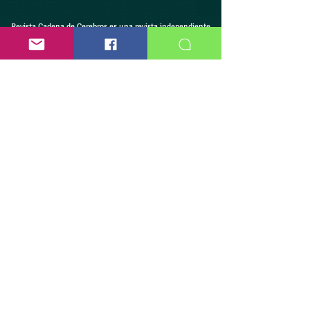
Revista Cadena de Cerebros es una revista independiente
que nunca solicitará pagos para publicación, suscripción
ni registro en la comunidad. Nuestro equipo editorial
trabaja de forma gratuita.
¡Ayúdenos a seguir en línea!
Done a través de PayPal
Publicar un Artículo
Publique su trabajo en Revista Cadena de Cerebros. Consulte
las Directrices para Autores y entérese de cómo arreglar su
trabajo, la forma de envío, el proceso de evaluación y más.
Directrices para Autores