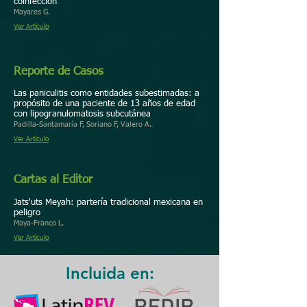
coinfección
Mayares G.
Ver Artículo
Reporte de Casos
Las paniculitis como entidades subestimadas: a
propósito de una paciente de 13 años de edad
con lipogranulomatosis subcutánea
Padilla-Santamaría F, Soriano F, Valero A.
Ver Artículo
Cartas al Editor
Jats'uts Meyah: partería tradicional mexicana en
peligro
Maya-Franco L.
Ver Artículo
Incluida en: