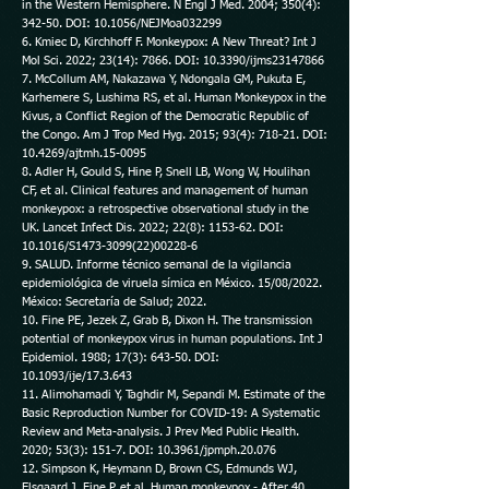
in the Western Hemisphere. N Engl J Med. 2004; 350(4):
342-50. DOI: 10.1056/NEJMoa032299
6. Kmiec D, Kirchhoff F. Monkeypox: A New Threat? Int J
Mol Sci. 2022; 23(14): 7866. DOI: 10.3390/ijms23147866
7. McCollum AM, Nakazawa Y, Ndongala GM, Pukuta E,
Karhemere S, Lushima RS, et al. Human Monkeypox in the
Kivus, a Conflict Region of the Democratic Republic of
the Congo. Am J Trop Med Hyg. 2015; 93(4): 718-21. DOI:
10.4269/ajtmh.15-0095
8. Adler H, Gould S, Hine P, Snell LB, Wong W, Houlihan
CF, et al. Clinical features and management of human
monkeypox: a retrospective observational study in the
UK. Lancet Infect Dis. 2022; 22(8): 1153-62. DOI:
10.1016/S1473-3099(22)00228-6
9. SALUD. Informe técnico semanal de la vigilancia
epidemiológica de viruela símica en México. 15/08/2022.
México: Secretaría de Salud; 2022.
10. Fine PE, Jezek Z, Grab B, Dixon H. The transmission
potential of monkeypox virus in human populations. Int J
Epidemiol. 1988; 17(3): 643-50. DOI:
10.1093/ije/17.3.643
11. Alimohamadi Y, Taghdir M, Sepandi M. Estimate of the
Basic Reproduction Number for COVID-19: A Systematic
Review and Meta-analysis. J Prev Med Public Health.
2020; 53(3): 151-7. DOI: 10.3961/jpmph.20.076
12. Simpson K, Heymann D, Brown CS, Edmunds WJ,
Elsgaard J, Fine P, et al. Human monkeypox - After 40