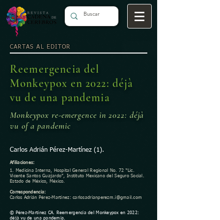
CARTAS AL EDITOR
Reemergencia del
Monkeypox en 2022: déjà
vu de una pandemia
Monkeypox re-emergence in 2022: déjà
vu of a pandemic
Carlos Adrián Pérez-Martínez (1).
Afiliaciones:
1. Medicina Interna, Hospital General Regional No. 72 “Lic.
Vicente Santos Guajardo”, Instituto Mexicano del Seguro Social.
Estado de México, México.
Correspondencia:
Carlos Adrián Pérez-Martínez:
carlosadrianperezm.i@gmail.com
© Pérez-Martínez CA. Reemergencia del Monkeypox en 2022:
déjà vu de una pandemia.