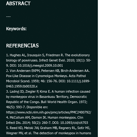
ABSTRACT
---
Keywords:
REFERENCIAS
1. Hughes AL, Irausquin S, Friedman R. The evolutionary
biology of poxviruses. Infect Genet Evol. 2010; 10(1): 50-
9. DOI: 10.1016/j.meegid.2009.10.001
2. Von Andersen EKPM, Petersen KB, Birch-Andersen AA.
Pox-Like Disease in Cynomolgus Monkeys. Acta Pathol
Microbiol Scand. 1959; 46: 156-76. DOI: 10.1111/j.1699-
0463.1959.tb00328.x
3. Ladnyj ID, Ziegler P, Kima E. A human infection caused
by monkeypox virus in Basankusu Territory, Democratic
Republic of the Congo. Bull World Health Organ. 1972;
46(5): 593-7. Disponible en:
https://www.ncbi.nlm.nih.gov/pmc/articles/PMC2480792/
4. McCollum AM, Damon IK. Human monkeypox. Clin
Infect Dis. 2014; 58(2): 260-7. DOI: 10.1093/cid/cit703
5. Reed KD, Melski JW, Graham MB, Regnery RL, Sotir MJ,
Wegner MV, et al. The detection of monkeypox in humans