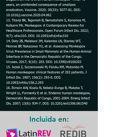
years, an unintended consequence of smallpox
eradication. Vaccine. 2020; 38(33): 5077-81. DOI:
10.1016/j.vaccine.2020.04.062
13. Titanji BK, Tegomoh B, Nematollahi S, Konomos M,
Kulkarni PA. Monkeypox: A Contemporary Review for
Healthcare Professionals. Open Forum Infect Dis. 2022;
9(7): ofac310. DOI: 10.1093/ofid/ofac310
14. Doty JB, Malekani JM, Kalemba LN, Stanley WT,
Monroe BP, Nakazawa YU, et al. Assessing Monkeypox
Virus Prevalence in Small Mammals at the Human-Animal
Interface in the Democratic Republic of the Congo.
Viruses. 2017; 9(10): 283. DOI: 10.3390/v9100283
15. Jezek Z, Szczeniowski M, Paluku KM, Mutombo M.
Human monkeypox: clinical features of 282 patients. J
Infect Dis. 1987; 156(2): 293-8. DOI:
10.1093/infdis/156.2.293
16. Rimoin AW, Kisalu N, Kebela-Ilunga B, Mukaba T,
Wright LL, Formenty P, et al. Endemic human monkeypox,
Democratic Republic of Congo,
2001-2004
. Emerg Infect
Dis. 2007; 13(6): 934-7. DOI: 10.3201/eid1306.061540
Incluida en: