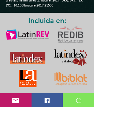
greatest health threats. Nature. 2017;
543(7643)
: 15.
DOI: 10.1038/nature.2017.21550
Incluida en: