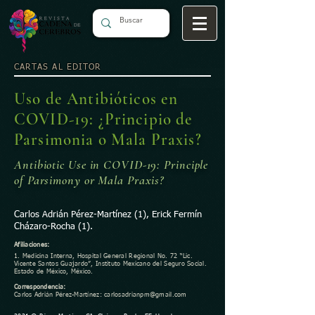
CARTAS AL EDITOR
Uso de Antibióticos en
COVID-19: ¿Principio de
Parsimonia o Mala Praxis?
Antibiotic Use in COVID-19: Principle
of Parsimony or Mala Praxis?
Carlos Adrián Pérez-Martínez (1), Erick Fermín
Cházaro-Rocha (1).
Afiliaciones:
1. Medicina Interna, Hospital General Regional No. 72 “Lic.
Vicente Santos Guajardo”, Instituto Mexicano del Seguro Social.
Estado de México, México.
Correspondencia:
Carlos Adrián Pérez-Martínez:
carlosadrianpm@gmail.com