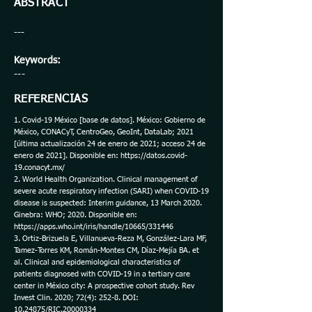
ABSTRACT
---
Keywords:
---
REFERENCIAS
1. Covid-19 México [base de datos]. México: Gobierno de
México, CONACyT, CentroGeo, GeoInt, DataLab; 2021
[última actualización 24 de enero de 2021; acceso 24 de
enero de 2021]. Disponible en:
https://datos.covid-
19.conacyt.mx/
2. World Health Organization‎. Clinical management of
severe acute respiratory infection (‎‎‎SARI)‎‎‎ when COVID-19
disease is suspected: Interim guidance, 13 March 2020.
Ginebra: WHO; 2020. Disponible en:
https://apps.who.int/iris/handle/10665/331446
3. Ortiz-Brizuela E, Villanueva-Reza M, González-Lara MF,
Tamez-Torres KM, Román-Montes CM, Díaz-Mejía BA. et
al. Clinical and epidemiological characteristics of
patients diagnosed with COVID-19 in a tertiary care
center in México city: A prospective cohort study. Rev
Invest Clin. 2020; 72(4): 252-8. DOI:
10.24875
/RIC.20000334