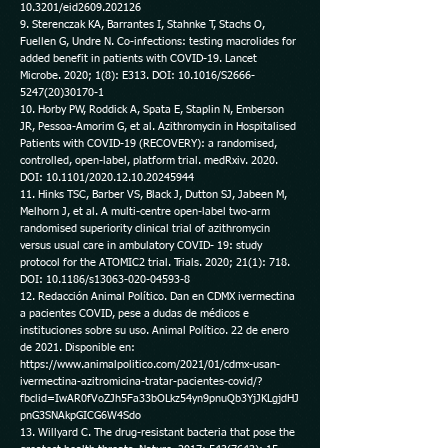
10.3201/eid2609.202126
9. Sterenczak KA, Barrantes I, Stahnke T, Stachs O,
Fuellen G, Undre N. Co-infections: testing macrolides for
added benefit in patients with COVID-19. Lancet
Microbe. 2020; 1(8): E313. DOI: 10.1016/S2666-
5247(20)30170-1
10. Horby PW, Roddick A, Spata E, Staplin N, Emberson
JR, Pessoa-Amorim G, et al. Azithromycin in Hospitalised
Patients with COVID-19 (RECOVERY): a randomised,
controlled, open-label, platform trial. medRxiv. 2020.
DOI: 10.1101/2020.12.10.20245944
11. Hinks TSC, Barber VS, Black J, Dutton SJ, Jabeen M,
Melhorn J, et al. A multi-centre open-label two-arm
randomised superiority clinical trial of azithromycin
versus usual care in ambulatory COVID- 19: study
protocol for the ATOMIC2 trial. Trials. 2020; 21(1): 718.
DOI: 10.1186/s13063-020-04593-8
12. Redacción Animal Político. Dan en CDMX ivermectina
a pacientes COVID, pese a dudas de médicos e
instituciones sobre su uso. Animal Político. 22 de enero
de 2021. Disponible en:
https://www.animalpolitico.com/2021/01/cdmx-usan-
ivermectina-azitromicina-tratar-pacientes-covid/?
fbclid=IwAR0fVoZJh5Fa33bOLkz54yn9pnuQb3YjJKLgjdHJ
pnG3SNAkpGICG6W4Sdo
13. Willyard C. The drug-resistant bacteria that pose the