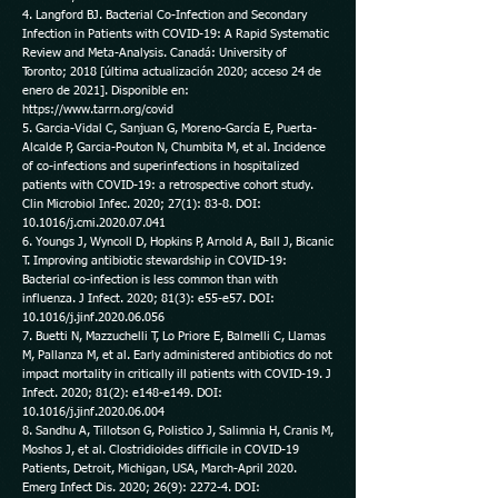
4. Langford BJ. Bacterial Co-Infection and Secondary
Infection in Patients with COVID-19: A Rapid Systematic
Review and Meta-Analysis. Canadá: University of
Toronto; 2018 [última actualización 2020; acceso 24 de
enero de 2021]. Disponible en:
https://www.tarrn.org/covid
5. Garcia-Vidal C, Sanjuan G, Moreno-García E, Puerta-
Alcalde P, Garcia-Pouton N, Chumbita M, et al. Incidence
of co-infections and superinfections in hospitalized
patients with COVID-19: a retrospective cohort study.
Clin Microbiol Infec. 2020; 27(1): 83-8. DOI:
10.1016/j.cmi.2020.07.041
6. Youngs J, Wyncoll D, Hopkins P, Arnold A, Ball J, Bicanic
T. Improving antibiotic stewardship in COVID-19:
Bacterial co-infection is less common than with
influenza. J Infect. 2020; 81(3): e55-e57. DOI:
10.1016/j.jinf.2020.06.056
7. Buetti N, Mazzuchelli T, Lo Priore E, Balmelli C, Llamas
M, Pallanza M, et al. Early administered antibiotics do not
impact mortality in critically ill patients with COVID-19. J
Infect. 2020; 81(2): e148-e149. DOI:
10.1016/j.jinf.2020.06.004
8. Sandhu A, Tillotson G, Polistico J, Salimnia H, Cranis M,
Moshos J, et al. Clostridioides difficile in COVID-19
Patients, Detroit, Michigan, USA, March-April 2020.
Emerg Infect Dis. 2020; 26(9): 2272-4. DOI: