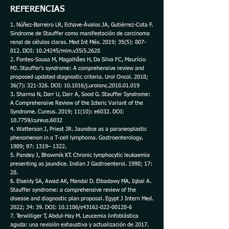
REFERENCIAS
1. Núñez-Barreiro LR, Echave-Ávalos JA, Gutiérrez-Cota F.
Síndrome de Stauffer como manifestación de carcinoma
renal de células claras. Med Int Méx. 2019; 35(5): 807-
812. DOI:
10.24245
/mim.v35i5.2628
2. Fontes-Sousa M, Magalhães H, Da Silva FC, Maurício
MJ. Stauffer's syndrome: A comprehensive review and
proposed updated diagnostic criteria. Urol Oncol. 2018;
36(7): 321-326. DOI: 10.1016/j.urolonc.2018.01.019
3. Sharma N, Darr U, Darr A, Sood G. Stauffer Syndrome:
A Comprehensive Review of the Icteric Variant of the
Syndrome. Cureus. 2019; 11(10): e6032. DOI:
10.7759/cureus.6032
4. Watterson J, Priest JR. Jaundice as a paraneoplastic
phenomenon in a T-cell lymphoma. Gastroenterology.
1989; 97: 1319– 1322.
5. Pandey J, Bhowmik KT. Chronic lymphocytic leukaemia
presenting as jaundice. Indian J Gastroenterol. 1998; 17:
28.
6. Elseidy SA, Awad AK, Mandal D. Elbadawy MA, Iqbal A.
Stauffer syndrome: a comprehensive review of the
disease and diagnostic plan proposal. Egypt J Intern Med.
2022; 34: 39. DOI: 10.1186/s43162-022-00128-6
7. Terwilliger T, Abdul-Hay M. Leucemia linfoblástica
aguda: una revisión exhaustiva y actualización de 2017.