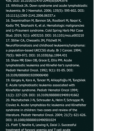
436. DOI: 10.1016/S1470-2045(00)00435-6
15. Whitlock JA. Down syndrome and acute lymphoblastic
leukaemia. Br J Haematol. 2006; 135(5): 595-602. DOI:
10.1111/j.1365-2141.2006.06337.x
16. Swaminathan M, Bannon SA, Routbort M, Naqvi K,
Kadia TM, Takahashi K, et al. Hematologic malignancies
and Li-Fraumeni syndrome. Cold Spring Harb Mol Case
Stud. 2019; 5(1): a003210. DOI: 10.1101/mcs.a003210
17. Stiller CA, Chessells JM, Fitchett M.
Neurofibromatosis and childhood leukaemia/lymphoma:
a population-based UKCCSG study. Br J Cancer. 1994;
70(5): 969-972. DOI: 10.1038/bjc.1994.431
18. Shaw MP, Eden OB, Grace E, Ellis PM. Acute
lymphoblastic leukemia and Klinefel-ter's syndrome.
Pediatr Hematol Oncol. 1992; 9(1): 81-85. DOI:
10.3109/08880019209006400
19. Gürgey A, Kara A, Tuncer M, Alikaşifoğlu M, Tunçbilek
E. Acute lymphoblastic leukemia associated with
Klinefelter syndrome. Pediatr Hematol Oncol 1994;
11(2): 227-229. DOI: 10.3109/08880019409141662
20. Machatschek J-N, Schrauder A, Helm F, Schrappe M,
Claviez A. Acute lymphoblas-tic leukemia and Klinefelter
syndrome in children: two cases and review of the
literature. Pediatr Hematol Oncol. 2004; 21(7): 621-626.
DOI: 10.1080/08880010490501024
21. Flatt T, Neville K, Lewing K, Dalal J. Successful
treatment of fanconi anemia and T-cell acute