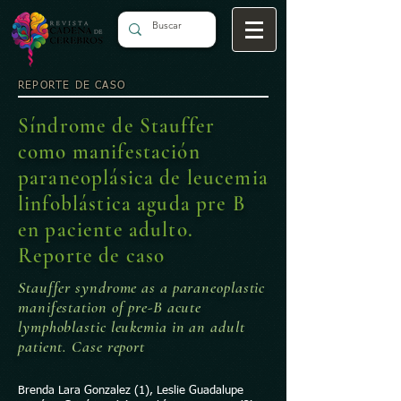
REPORTE DE CASO
Síndrome de Stauffer
como manifestación
paraneoplásica de leucemia
linfoblástica aguda pre B
en paciente adulto.
Reporte de caso
Stauffer syndrome as a paraneoplastic
manifestation of pre-B acute
lymphoblastic leukemia in an adult
patient. Case report
Brenda Lara Gonzalez (1), Leslie Guadalupe