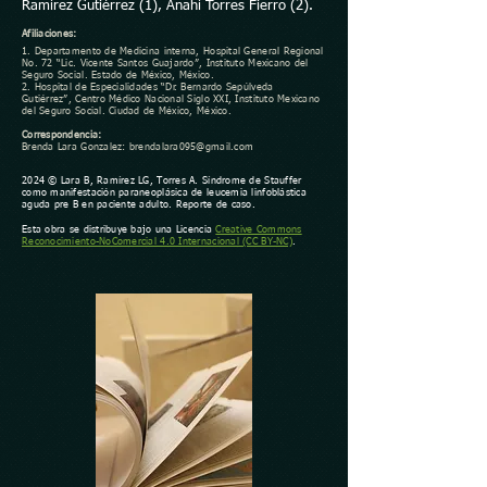
Ramírez Gutiérrez (1), Anahí Torres Fierro (2).
Afiliaciones:
1. Departamento de Medicina interna, Hospital General Regional
No. 72 “Lic. Vicente Santos Guajardo”, Instituto Mexicano del
Seguro Social. Estado de México, México.
2. Hospital de Especialidades “Dr. Bernardo Sepúlveda
Gutiérrez”, Centro Médico Nacional Siglo XXI, Instituto Mexicano
del Seguro Social. Ciudad de México, México.
Correspondencia:
Brenda Lara Gonzalez:
brendalara095@gmail.com
2024 © Lara B, Ramírez LG, Torres A. Síndrome de Stauffer
como manifestación paraneoplásica de leucemia linfoblástica
aguda pre B en paciente adulto. Reporte de caso.
Esta obra se distribuye bajo una Licencia
Creative Commons
Reconocimiento-NoComercial 4.0 Internacional (CC BY-NC)
.