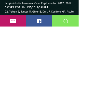
lymphoblastic leukemia. Case Rep Hematol. 2012; 2012:
396395. DOI: 10.1155/2012/396395
22. Yetgin S, Tuncer M, Güler E, Duru F, Kasifolu MA. Acute
lymphoblastic leukemia in Fanconi's anemia. Am J
Hematol. 1994; 45(1): 94. DOI: 10.1002/ajh.2830450117
23. Strevens MJ, Lilleyman JS, Williams RB. Shwachman's
syndrome and acute lymphoblastic leukaemia. Br Med J.
1978; 2(6129): 18. DOI: 10.1136/bmj.2.6129.18
24. Woods WG, Roloff JS, Lukens JN, Krivit W. The
occurrence of leukemia in patients with the Shwachman
syndrome. J Pediatr. 1981; 99(3): 425-428. DOI:
10.1016/s0022-3476(81)80336-8
25. Passarge E. Bloom's syndrome: the German
experience. Ann Genet. 1991; 34(3-4): 179-197.
26. Taylor AM, Metcalfe JA, Thick J, Mak YF. Leukemia and
lymphoma in ataxia telan-giectasia. Blood. 1996; 87(2):
423-438.
27. Santandreu-Morales I, Redondo-Cerezo E, Martín-
Enguix D. Ictericia no obstructi-va como síndrome
paraneoplásico del carcinoma de próstata: revisión
sistemática de casos publicados. Med Clín. 2022; 160(5):
206-212. DOI: 10.1016/j.medcli.2022.11.001
28. Moreno-Palacios J, Wingartz-Plata H, Pardo-
Belasteguigoitia P, Moreno-Aranda J. Stauffer syndrome
in transitional cell carcinoma of the bladder. Arch Esp
Urol. 2011; 64(9): 911-3.