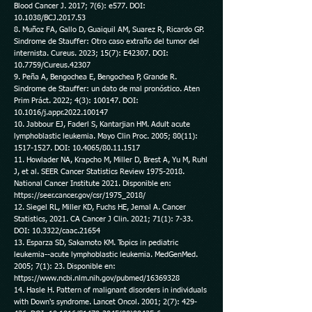
Blood Cancer J. 2017; 7(6): e577. DOI:
10.1038/BCJ.2017.53
8. Muñoz FA, Gallo D, Guaiquil AM, Suarez R, Ricardo GP.
Sindrome de Stauffer: Otro caso extraño del tumor del
internista. Cureus. 2023; 15(7): E42307. DOI:
10.7759/Cureus.42307
9. Peña A, Bengochea E, Bengochea P, Grande R.
Sindrome de Stauffer: un dato de mal pronóstico. Aten
Prim Práct. 2022; 4(3): 100147. DOI:
10.1016/j.appr.2022.100147
10. Jabbour EJ, Faderl S, Kantarjian HM. Adult acute
lymphoblastic leukemia. Mayo Clin Proc. 2005; 80(11):
1517-1527
. DOI: 10.4065/80.11.1517
11. Howlader NA, Krapcho M, Miller D, Brest A, Yu M, Ruhl
J, et al. SEER Cancer Statistics Review
1975-2018
.
National Cancer Institute 2021. Disponible en:
https://seer.cancer.gov/csr/1975_2018/
12. Siegel RL, Miller KD, Fuchs HE, Jemal A. Cancer
Statistics, 2021. CA Cancer J Clin. 2021; 71(1): 7-33.
DOI: 10.3322/caac.21654
13. Esparza SD, Sakamoto KM. Topics in pediatric
leukemia--acute lymphoblastic leukemia. MedGenMed.
2005; 7(1): 23. Disponible en:
https://www.ncbi.nlm.nih.gov/pubmed/16369328
14. Hasle H. Pattern of malignant disorders in individuals
with Down's syndrome. Lancet Oncol. 2001; 2(7): 429-