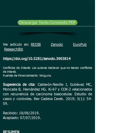
Descargar Texto Completo PDF
Ver artículo en:
REDIB
Zenodo
EuroPub
ResearchBib
https://doi.org/10.5281/zenodo.3903814
Conflictos de Interés: Los autores declaran que no tienen conflictos
de interés.
Fuentes de Financiamiento: Ninguna.
Sugerencia de cita
: Calderón-Neville J, Gutiérrez MC,
Moncada B, Hernández HG. Ki-67 y COX-2 relacionados
con recurrencia de carcinoma basocelular. Estudio de
casos y controles. Rev Cadena Cereb. 2019; 3(1): 54-
59.
Recibido: 18/06/2019.
Aceptado: 07/07/2019.
RESUMEN