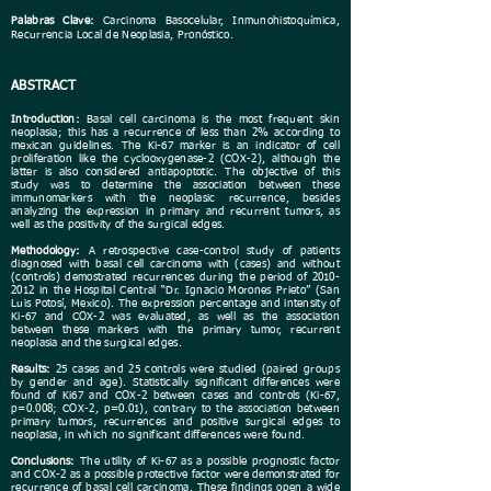
Palabras Clave:
Carcinoma Basocelular, Inmunohistoquímica,
Recurrencia Local de Neoplasia, Pronóstico.
ABSTRACT
Introduction:
Basal cell carcinoma is the most frequent skin
neoplasia; this has a recurrence of less than 2% according to
mexican guidelines. The Ki-67 marker is an indicator of cell
proliferation like the cyclooxygenase-2 (COX-2), although the
latter is also considered antiapoptotic. The objective of this
study was to determine the association between these
immunomarkers with the neoplasic recurrence, besides
analyzing the expression in primary and recurrent tumors, as
well as the positivity of the surgical edges.
Methodology:
A retrospective case-control study of patients
diagnosed with basal cell carcinoma with (cases) and without
(controls) demostrated recurrences during the period of
2010-
2012
in the Hospital Central “Dr. Ignacio Morones Prieto” (San
Luis Potosí, Mexico). The expression percentage and intensity of
Ki-67 and COX-2 was evaluated, as well as the association
between these markers with the primary tumor, recurrent
neoplasia and the surgical edges.
Results:
25 cases and 25 controls were studied (paired groups
by gender and age). Statistically significant differences were
found of Ki67 and COX-2 between cases and controls (Ki-67,
p=0.008; COX-2, p=0.01), contrary to the association between
primary tumors, recurrences and positive surgical edges to
neoplasia, in which no significant differences were found.
Conclusions:
The utility of Ki-67 as a possible prognostic factor
and COX-2 as a possible protective factor were demonstrated for
recurrence of basal cell carcinoma. These findings open a wide