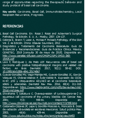
range of opportunities regarding the therapeutic behavior and
study protocol of basal cell carcinoma.
Key words:
Carcinoma, Basal Cell, Immunohistochemistry, Local
Neoplasm Recurrence, Prognosis.
REFERENCIAS
Basal Cell Carcinoma. En: Rosai J. Rosai and Ackerman’s Surgical
Pathology. 9a Edición. E. U. A.: Mosby;
2007. 134-137
.
Calonje E, Brenn T, Lazar A, McKee P. Mckee’s Pathology of the Skin
Vol. 2. 4a Edición. China: Elsevier Saunders; 2012.
Diagnóstico y Tratamiento del Carcinoma Basocelular. Guía de
Evidencias y Recomendaciones: Guía de Práctica Clínica. México,
CENETEC; 2019 [consulta 30 de mayo de 2019]. Disponible en:
http://www.cenetec-difusion.com/CMGPC/GPC-IMSS-360-
19/ER.pdf
Lara F, Rodríguez J, de Melo LEF. Recurrence rate of basal cell
carcinoma with positive histopathological margins and related risk
factors. An Bras Dermatol. 2017; 92(1): 58-62. DOI:
10.1590/abd1806-4841.20174867
Cuevas-González MV, Vega-Memije ME, Cuevas-González JC, García-
Vázquez FJ, Cháirez-Atienzo P, Ávila-Valdéz R. Expresión de CD34,
Ki-67, p53 y citoqueratina AE1/AE3 en el carcinoma basocelular
sólido y adenoideo. Dermatol Rev Mex. 2016; 60(4): 311-318.
Disponible en:
https://www.medigraphic.com/pdfs/derrevmex/rmd-
2016/rmd164e.pdf
Shirahama T, Sakakura C. Overexpression of cyclooxygena-se-2 in
squamous cell carcinoma of the urinary bladder. Clin Cancer Res.
2001; 7(3): 558-61. Disponible en:
http://www.clincancerres.aacrjournals.org/content/7/3/558.long
Castanedo-Cázares JP, Lepe V, Gordillo-Moscoso A, Moncada B. Dosis
de radiación ultravioleta en escolares mexicanos. Salud pública Mex.
2003; 45(6): 439-44. Disponible en:
http://www.saludpublica.mx/index.php/spm/article/view/6493