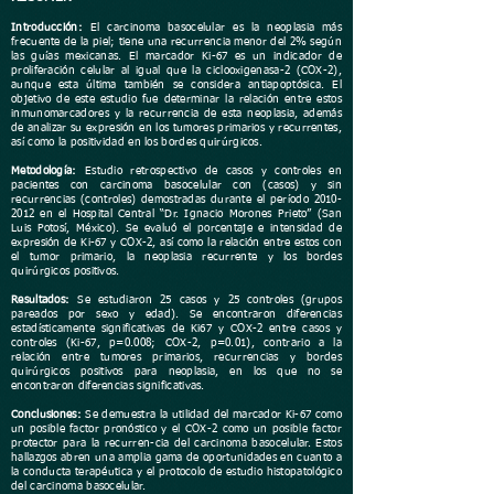
Introducción:
El carcinoma basocelular es la neoplasia más
frecuente de la piel; tiene una recurrencia menor del 2% según
las guías mexicanas. El marcador Ki-67 es un indicador de
proliferación celular al igual que la ciclooxigenasa-2 (COX-2),
aunque esta última también se considera antiapoptósica. El
objetivo de este estudio fue determinar la relación entre estos
inmunomarcadores y la recurrencia de esta neoplasia, además
de analizar su expresión en los tumores primarios y recurrentes,
así como la positividad en los bordes quirúrgicos.
Metodología:
Estudio retrospectivo de casos y controles en
pacientes con carcinoma basocelular con (casos) y sin
recurrencias (controles) demostradas durante el período
2010-
2012
en el Hospital Central “Dr. Ignacio Morones Prieto” (San
Luis Potosí, México). Se evaluó el porcentaje e intensidad de
expresión de Ki-67 y COX-2, así como la relación entre estos con
el tumor primario, la neoplasia recurrente y los bordes
quirúrgicos positivos.
Resultados:
Se estudiaron 25 casos y 25 controles (grupos
pareados por sexo y edad). Se encontraron diferencias
estadísticamente significativas de Ki67 y COX-2 entre casos y
controles (Ki-67, p=0.008; COX-2, p=0.01), contrario a la
relación entre tumores primarios, recurrencias y bordes
quirúrgicos positivos para neoplasia, en los que no se
encontraron diferencias significativas.
Conclusiones:
Se demuestra la utilidad del marcador Ki-67 como
un posible factor pronóstico y el COX-2 como un posible factor
protector para la recurren-cia del carcinoma basocelular. Estos
hallazgos abren una amplia gama de oportunidades en cuanto a
la conducta terapéutica y el protocolo de estudio histopatológico
del carcinoma basocelular.