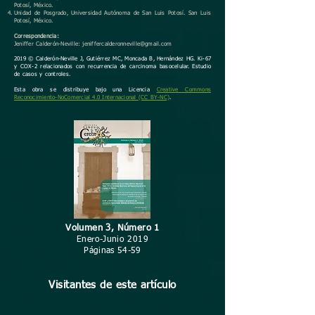
Potosí, México.
Unidad de Posgrado, Universidad Autónoma de San Luis Potosí. San Luis
Potosí, México.
Correspondencia:
Jeniffer Calderón-Neville:
jeniffercalderonneville@gmail.com
2019 © Calderón-Neville J, Gutiérrez MC, Moncada B, Hernández HG. Ki-67
y COX-2 relacionados con recurrencia de carcinoma basocelular. Estudio
de casos y controles.
Esta obra se distribuye bajo una Licencia
Creative Commons
Reconocimiento-NoComercial 4.0 Internacional (CC BY-NC)
.
Volumen 3, Número 1
Enero-Junio 2019
Páginas 54-59
Visitantes de este artículo