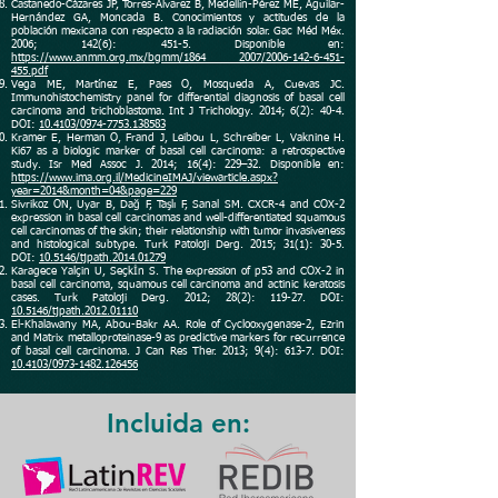
Castanedo-Cázares JP, Torres-Alvarez B, Medellín-Pérez ME, Aguilar-
Hernández GA, Moncada B. Conocimientos y actitudes de la
población mexicana con respecto a la radiación solar. Gac Méd Méx.
2006; 142(6): 451-5. Disponible en:
https://www.anmm.org.mx/bgmm/1864_ 2007/2006-142-6-451-
455.pdf
Vega ME, Martínez E, Paes O, Mosqueda A, Cuevas JC.
Immunohistochemistry panel for differential diagnosis of basal cell
carcinoma and trichoblastoma. Int J Trichology. 2014; 6(2): 40-4.
DOI:
10.4103/0974-7753.138583
Kramer E, Herman O, Frand J, Leibou L, Schreiber L, Vaknine H.
Ki67 as a biologic marker of basal cell carcinoma: a retrospective
study. Isr Med Assoc J. 2014; 16(4): 229–32. Disponible en:
https://www.ima.org.il/MedicineIMAJ/viewarticle.aspx?
year=2014&month=04&page=229
Sivrikoz ON, Uyar B, Dağ F, Taşlı F, Sanal SM. CXCR-4 and COX-2
expression in basal cell carcinomas and well-differentiated squamous
cell carcinomas of the skin; their relationship with tumor invasiveness
and histological subtype. Turk Patoloji Derg. 2015; 31(1): 30-5.
DOI:
10.5146/tjpath.2014.01279
Karagece Yalçin U, Seçkİn S. The expression of p53 and COX-2 in
basal cell carcinoma, squamous cell carcinoma and actinic keratosis
cases. Turk Patoloji Derg. 2012; 28(2): 119-27. DOI:
10.5146/tjpath.2012.01110
El-Khalawany MA, Abou-Bakr AA. Role of Cyclooxygenase-2, Ezrin
and Matrix metalloproteinase-9 as predictive markers for recurrence
of basal cell carcinoma. J Can Res Ther. 2013; 9(4): 613-7. DOI:
10.4103/0973-1482.126456
Incluida en: