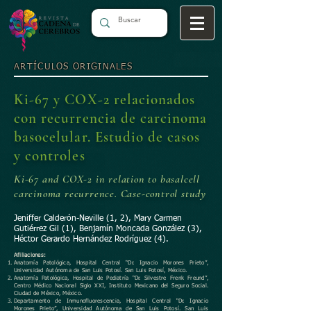
ARTÍCULOS ORIGINALES
Ki-67 y COX-2 relacionados
con recurrencia de carcinoma
basocelular. Estudio de casos
y controles
Ki-67 and COX-2 in relation to basalcell
carcinoma recurrence. Case-control study
Jeniffer Calderón-Neville (1, 2), Mary Carmen
Gutiérrez Gil (1), Benjamín Moncada González (3),
Héctor Gerardo Hernández Rodríguez (4).
Afiliaciones:
Anatomía Patológica, Hospital Central “Dr. Ignacio Morones Prieto”,
Universidad Autónoma de San Luis Potosí. San Luis Potosí, México.
Anatomía Patológica, Hospital de Pediatría “Dr. Silvestre Frenk Freund”,
Centro Médico Nacional Siglo XXI, Instituto Mexicano del Seguro Social.
Ciudad de México, México.
Departamento de Inmunofluorescencia, Hospital Central “Dr. Ignacio
Morones Prieto”, Universidad Autónoma de San Luis Potosí. San Luis